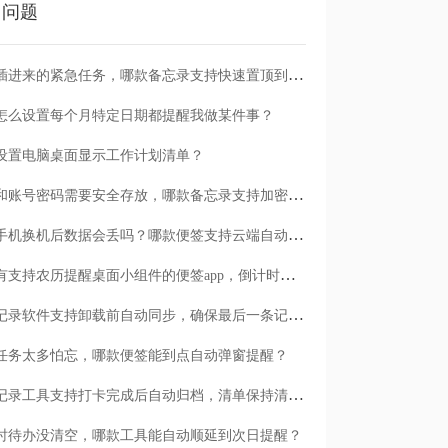
门问题
临时插进来的紧急任务，哪款备忘录支持快速置顶到清单首位？
怎么设置每个月特定日期都提醒我做某件事？
设置电脑桌面显示工作计划清单？
日记和账号密码需要安全存放，哪款备忘录支持加密保护？
安卓手机换机后数据会丢吗？哪款便签支持云端自动备份？
有没有支持农历提醒桌面小组件的便签app，倒计时一目了然
哪款记录软件支持卸载前自动同步，确保最后一条记录不丢失？
任务太多怕忘，哪款便签能到点自动弹窗提醒？
哪款记录工具支持打卡完成后自动归档，清单保持清爽？
时待办没清空，哪款工具能自动顺延到次日提醒？