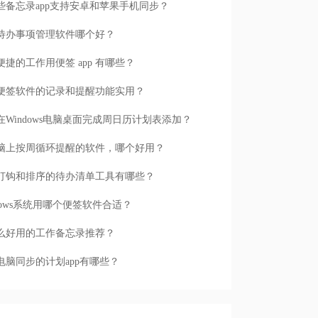
些备忘录app支持安卓和苹果手机同步？
待办事项管理软件哪个好？
便捷的工作用便签 app 有哪些？
便签软件的记录和提醒功能实用？
在Windows电脑桌面完成周日历计划表添加？
脑上按周循环提醒的软件，哪个好用？
打钩和排序的待办清单工具有哪些？
ndows系统用哪个便签软件合适？
么好用的工作备忘录推荐？
电脑同步的计划app有哪些？