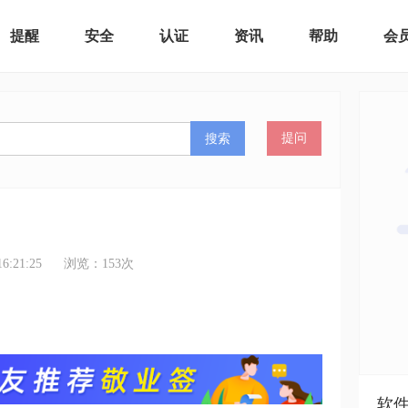
提醒
安全
认证
资讯
帮助
会
搜索
提问
:21:25
浏览：
153
次
软