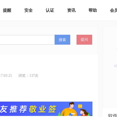
提醒
安全
认证
资讯
帮助
会
搜索
提问
:03:21
浏览：
137
次
软