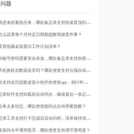
门问题
临时插进来的紧急任务，哪款备忘录支持快速置顶到清单首位？
怎么设置每个月特定日期都提醒我做某件事？
设置电脑桌面显示工作计划清单？
日记和账号密码需要安全存放，哪款备忘录支持加密保护？
安卓手机换机后数据会丢吗？哪款便签支持云端自动备份？
有没有支持农历提醒桌面小组件的便签app，倒计时一目了然
哪款记录软件支持卸载前自动同步，确保最后一条记录不丢失？
任务太多怕忘，哪款便签能到点自动弹窗提醒？
哪款记录工具支持打卡完成后自动归档，清单保持清爽？
桌面待办半透明悬浮，哪款便签支持调节透明度？