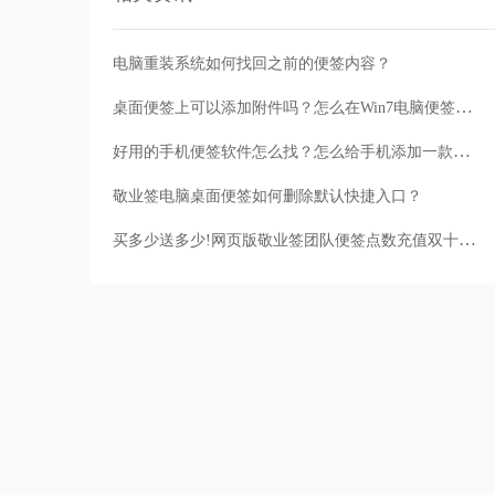
电脑重装系统如何找回之前的便签内容？
桌面便签上可以添加附件吗？怎么在Win7电脑便签中添加附件
好用的手机便签软件怎么找？怎么给手机添加一款好用的便签app
敬业签电脑桌面便签如何删除默认快捷入口？
买多少送多少!网页版敬业签团队便签点数充值双十一活动来了