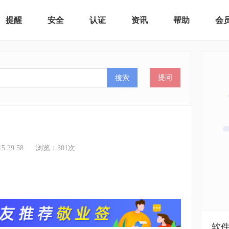
提醒
安全
认证
资讯
帮助
会
搜索
提问
:29:58
浏览：
301
次
软