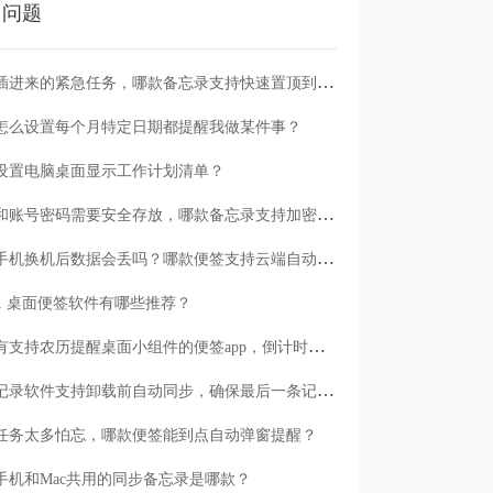
门问题
临时插进来的紧急任务，哪款备忘录支持快速置顶到清单首位？
怎么设置每个月特定日期都提醒我做某件事？
设置电脑桌面显示工作计划清单？
日记和账号密码需要安全存放，哪款备忘录支持加密保护？
安卓手机换机后数据会丢吗？哪款便签支持云端自动备份？
n11 桌面便签软件有哪些推荐？
有没有支持农历提醒桌面小组件的便签app，倒计时一目了然
哪款记录软件支持卸载前自动同步，确保最后一条记录不丢失？
任务太多怕忘，哪款便签能到点自动弹窗提醒？
手机和Mac共用的同步备忘录是哪款？