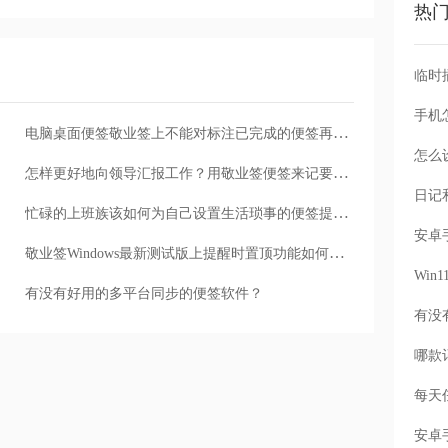
热
手机
电脑桌面便签敬业签上不能对标注已完成的便签再进行操作了吗？
怎么
怎样更好地向领导汇报工作？用敬业签便签来记要点吧
忙碌的上班族该如何为自己设置生活琐事的便签提醒？
敬业签Windows最新测试版上提醒时置顶功能如何使用？
Wi
有没有好用的多平台同步的便签软件？
每天
安卓