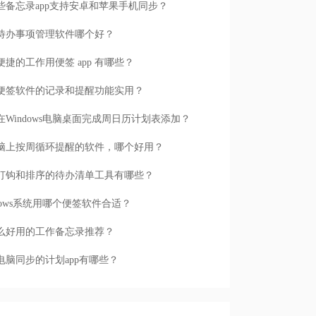
些备忘录app支持安卓和苹果手机同步？
待办事项管理软件哪个好？
便捷的工作用便签 app 有哪些？
便签软件的记录和提醒功能实用？
在Windows电脑桌面完成周日历计划表添加？
脑上按周循环提醒的软件，哪个好用？
打钩和排序的待办清单工具有哪些？
ndows系统用哪个便签软件合适？
么好用的工作备忘录推荐？
电脑同步的计划app有哪些？