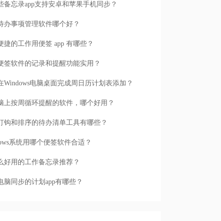
些备忘录app支持安卓和苹果手机同步？
待办事项管理软件哪个好？
便捷的工作用便签 app 有哪些？
便签软件的记录和提醒功能实用？
在Windows电脑桌面完成周日历计划表添加？
脑上按周循环提醒的软件，哪个好用？
打钩和排序的待办清单工具有哪些？
ndows系统用哪个便签软件合适？
么好用的工作备忘录推荐？
电脑同步的计划app有哪些？