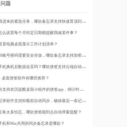
门问题
临时插进来的紧急任务，哪款备忘录支持快速置顶到清单首位？
怎么设置每个月特定日期都提醒我做某件事？
设置电脑桌面显示工作计划清单？
日记和账号密码需要安全存放，哪款备忘录支持加密保护？
安卓手机换机后数据会丢吗？哪款便签支持云端自动备份？
n11 桌面便签软件有哪些推荐？
有没有支持农历提醒桌面小组件的便签app，倒计时一目了然
哪款记录软件支持卸载前自动同步，确保最后一条记录不丢失？
任务太多怕忘，哪款便签能到点自动弹窗提醒？
手机和Mac共用的同步备忘录是哪款？