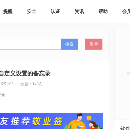
提醒
安全
认证
资讯
帮助
会
搜索
提问
自定义设置的备忘录
:51:03
浏览：
140
次
忘录
软