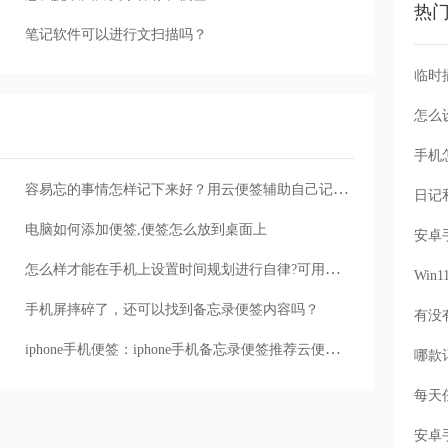
热
笔记软件可以进行文扫描吗？
怎么
手机
容易忘的事情怎样记下来好？用云便签辅助自己记录易忘的事情
电脑如何添加便签,便签怎么放到桌面上
怎么样才能在手机上设置时间规划进行自律?可用云服务提醒便签
Wi
手机屏摔碎了，还可以找到备忘录便签内容吗？
iphone手机便签：iphone手机备忘录便签推荐云便签敬业签
每天
安卓