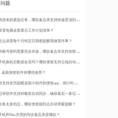
门问题
临时插进来的紧急任务，哪款备忘录支持快速置顶到清单首位？
设置电脑桌面显示工作计划清单？
怎么设置每个月特定日期都提醒我做某件事？
日记和账号密码需要安全存放，哪款备忘录支持加密保护？
安卓手机换机后数据会丢吗？哪款便签支持云端自动备份？
n11 桌面便签软件有哪些推荐？
有没有支持农历提醒桌面小组件的便签app，倒计时一目了然
哪款记录软件支持卸载前自动同步，确保最后一条记录不丢失？
任务太多怕忘，哪款便签能到点自动弹窗提醒？
手机和Mac共用的同步备忘录是哪款？