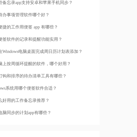
些备忘录app支持安卓和苹果手机同步？
待办事项管理软件哪个好？
便捷的工作用便签 app 有哪些？
便签软件的记录和提醒功能实用？
在Windows电脑桌面完成周日历计划表添加？
脑上按周循环提醒的软件，哪个好用？
打钩和排序的待办清单工具有哪些？
ndows系统用哪个便签软件合适？
么好用的工作备忘录推荐？
电脑同步的计划app有哪些？