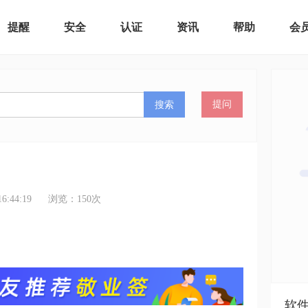
提醒
安全
认证
资讯
帮助
会
搜索
提问
:44:19
浏览：
150
次
软