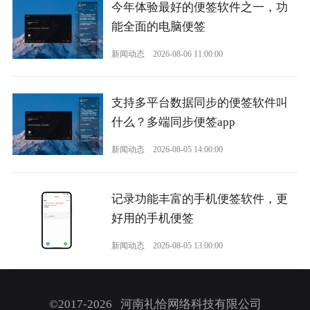
今年体验最好的便签软件之一，功
能全面的电脑便签
新闻动态
2026-08-06 11:00:00
支持多平台数据同步的便签软件叫
什么？多端同步便签app
新闻动态
2026-08-05 14:00:00
记录功能丰富的手机便签软件，更
好用的手机便签
新闻动态
2026-08-05 13:00:00
©2017-2026 河南礼恰网络科技有限公司