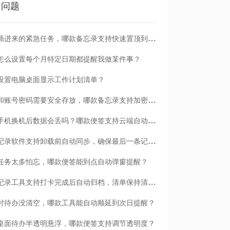
门问题
临时插进来的紧急任务，哪款备忘录支持快速置顶到清单首位？
怎么设置每个月特定日期都提醒我做某件事？
设置电脑桌面显示工作计划清单？
日记和账号密码需要安全存放，哪款备忘录支持加密保护？
安卓手机换机后数据会丢吗？哪款便签支持云端自动备份？
哪款记录软件支持卸载前自动同步，确保最后一条记录不丢失？
任务太多怕忘，哪款便签能到点自动弹窗提醒？
哪款记录工具支持打卡完成后自动归档，清单保持清爽？
时待办没清空，哪款工具能自动顺延到次日提醒？
桌面待办半透明悬浮，哪款便签支持调节透明度？