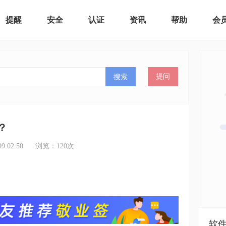
提醒
安全
认证
资讯
帮助
会
搜索
提问
？
:02:50
浏览：
120
次
软