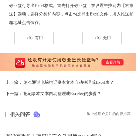
敬业签可导出
Excel
格式
。
首先
打开敬业签
，
在设置中找到内
【
容推
送
】
选项
，
选择分类和内容，
点击勾选导出
Excel
文件
，
填入
推送
邮
箱地址点击保存
。
（0）有用
（0）无用
上一篇：
怎么通过电脑把记事本文本自动整理成Excel表？
下一篇：
把记事本文本自动整理成Excel表的步骤？
相关问答
敬业签用户关注的内容推荐