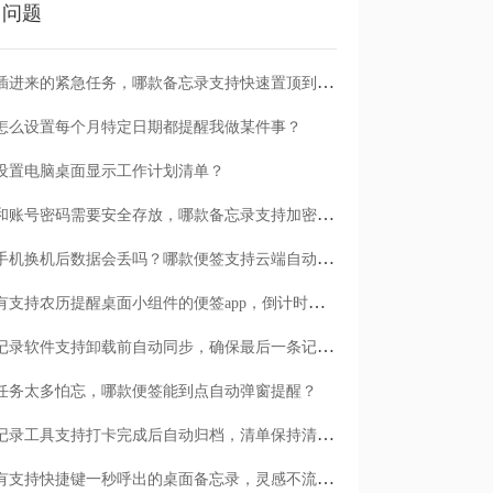
门问题
临时插进来的紧急任务，哪款备忘录支持快速置顶到清单首位？
怎么设置每个月特定日期都提醒我做某件事？
设置电脑桌面显示工作计划清单？
日记和账号密码需要安全存放，哪款备忘录支持加密保护？
安卓手机换机后数据会丢吗？哪款便签支持云端自动备份？
有没有支持农历提醒桌面小组件的便签app，倒计时一目了然
哪款记录软件支持卸载前自动同步，确保最后一条记录不丢失？
任务太多怕忘，哪款便签能到点自动弹窗提醒？
哪款记录工具支持打卡完成后自动归档，清单保持清爽？
有没有支持快捷键一秒呼出的桌面备忘录，灵感不流失？