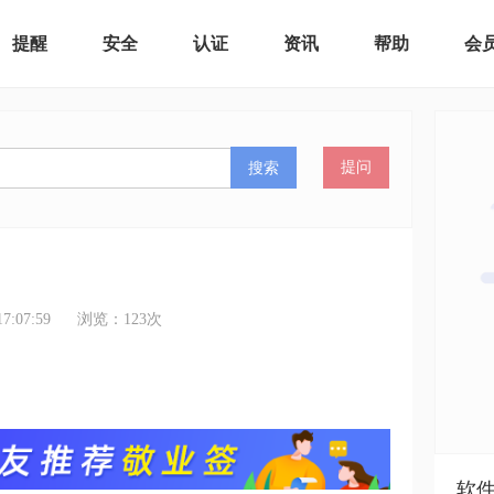
提醒
安全
认证
资讯
帮助
会
搜索
提问
:07:59
浏览：
123
次
软