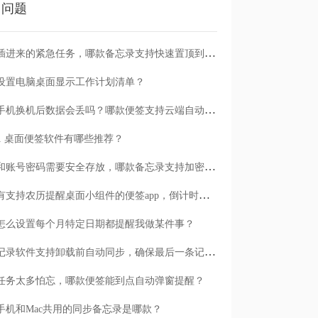
门问题
临时插进来的紧急任务，哪款备忘录支持快速置顶到清单首位？
设置电脑桌面显示工作计划清单？
安卓手机换机后数据会丢吗？哪款便签支持云端自动备份？
n11 桌面便签软件有哪些推荐？
日记和账号密码需要安全存放，哪款备忘录支持加密保护？
有没有支持农历提醒桌面小组件的便签app，倒计时一目了然
怎么设置每个月特定日期都提醒我做某件事？
哪款记录软件支持卸载前自动同步，确保最后一条记录不丢失？
任务太多怕忘，哪款便签能到点自动弹窗提醒？
手机和Mac共用的同步备忘录是哪款？