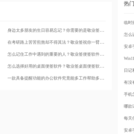
热
身边太多朋友的生日容易忘记？你需要的是敬业签的生日提醒
怎么
在考研路上苦苦煎熬却不得其法？敬业签祝你一臂之力
怎么记住工作中遇到的重要的人？敬业签便签软件帮你搞定
Wi
怎么选择好用的桌面便签软件？敬业签桌面便签软件推荐理由
一款具备提醒功能的办公软件究竟能多工作帮助多大？
手机
每天
安卓