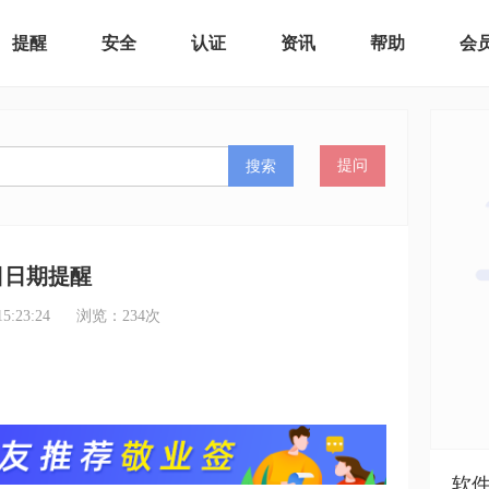
提醒
安全
认证
资讯
帮助
会
搜索
提问
日日期提醒
:23:24
浏览：
234
次
软