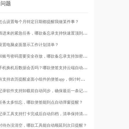
门问题
怎么设置每个月特定日期都提醒我做某件事？
临时插进来的紧急任务，哪款备忘录支持快速置顶到清单首位？
设置电脑桌面显示工作计划清单？
日记和账号密码需要安全存放，哪款备忘录支持加密保护？
安卓手机换机后数据会丢吗？哪款便签支持云端自动备份？
有没有支持农历提醒桌面小组件的便签app，倒计时一目了然
哪款记录软件支持卸载前自动同步，确保最后一条记录不丢失？
任务太多怕忘，哪款便签能到点自动弹窗提醒？
哪款记录工具支持打卡完成后自动归档，清单保持清爽？
时待办没清空，哪款工具能自动顺延到次日提醒？