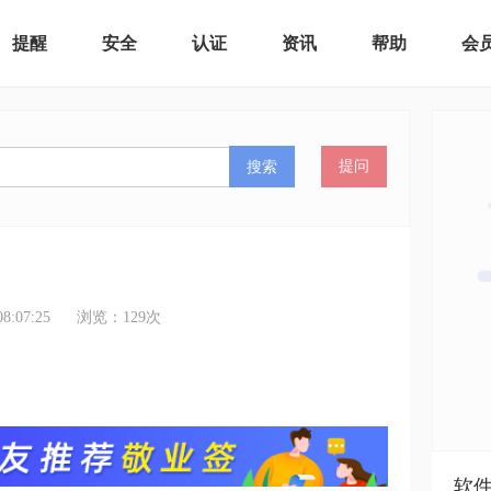
提醒
安全
认证
资讯
帮助
会
搜索
提问
:07:25
浏览：
129
次
软