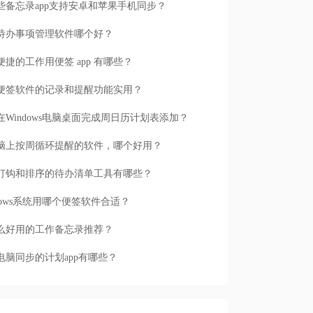
些备忘录app支持安卓和苹果手机同步？
待办事项管理软件哪个好？
便捷的工作用便签 app 有哪些？
便签软件的记录和提醒功能实用？
在Windows电脑桌面完成周日历计划表添加？
脑上按周循环提醒的软件，哪个好用？
打钩和排序的待办清单工具有哪些？
ndows系统用哪个便签软件合适？
么好用的工作备忘录推荐？
电脑同步的计划app有哪些？