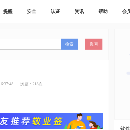
提醒
安全
认证
资讯
帮助
会
搜索
提问
:37:48
浏览：
218
次
软