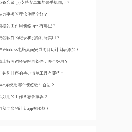
些备忘录app支持安卓和苹果手机同步？
待办事项管理软件哪个好？
便捷的工作用便签 app 有哪些？
便签软件的记录和提醒功能实用？
在Windows电脑桌面完成周日历计划表添加？
脑上按周循环提醒的软件，哪个好用？
打钩和排序的待办清单工具有哪些？
ndows系统用哪个便签软件合适？
么好用的工作备忘录推荐？
电脑同步的计划app有哪些？