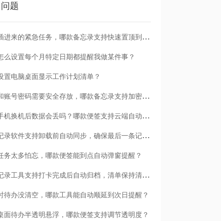
门问题
临时插进来的紧急任务，哪款备忘录支持快速置顶到清单首位？
怎么设置每个月特定日期都提醒我做某件事？
设置电脑桌面显示工作计划清单？
日记和账号密码需要安全存放，哪款备忘录支持加密保护？
安卓手机换机后数据会丢吗？哪款便签支持云端自动备份？
哪款记录软件支持卸载前自动同步，确保最后一条记录不丢失？
任务太多怕忘，哪款便签能到点自动弹窗提醒？
哪款记录工具支持打卡完成后自动归档，清单保持清爽？
时待办没清空，哪款工具能自动顺延到次日提醒？
桌面待办半透明悬浮，哪款便签支持调节透明度？