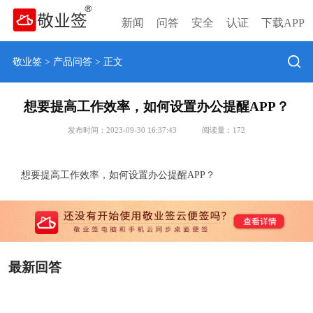
新闻
问答
安全
认证
下载APP
敬业签
>
产品问答
> 正文
想要提高工作效率，如何设置办公提醒APP？
发布时间：2023-09-30 16:37:43
阅读量：
172
想要提高工作效率，如何设置办公提醒APP？
最新回答