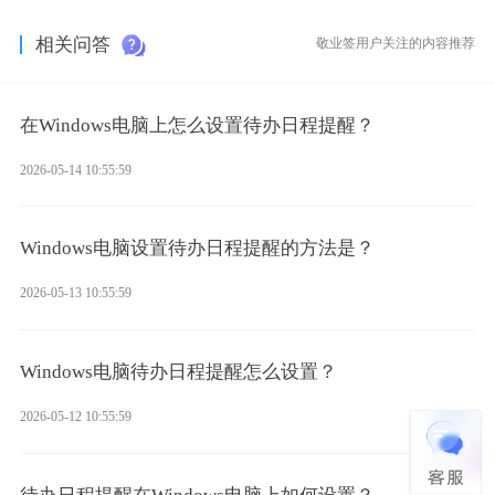
相关问答
敬业签用户关注的内容推荐
在Windows电脑上怎么设置待办日程提醒？
2026-05-14 10:55:59
Windows电脑设置待办日程提醒的方法是？
2026-05-13 10:55:59
Windows电脑待办日程提醒怎么设置？
2026-05-12 10:55:59