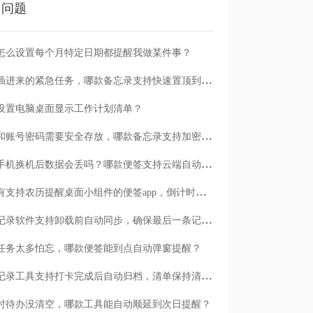
门问题
怎么设置每个月特定日期都提醒我做某件事？
临时插进来的紧急任务，哪款备忘录支持快速置顶到清单首位？
设置电脑桌面显示工作计划清单？
日记和账号密码需要安全存放，哪款备忘录支持加密保护？
安卓手机换机后数据会丢吗？哪款便签支持云端自动备份？
有没有支持农历提醒桌面小组件的便签app，倒计时一目了然
哪款记录软件支持卸载前自动同步，确保最后一条记录不丢失？
任务太多怕忘，哪款便签能到点自动弹窗提醒？
哪款记录工具支持打卡完成后自动归档，清单保持清爽？
时待办没清空，哪款工具能自动顺延到次日提醒？