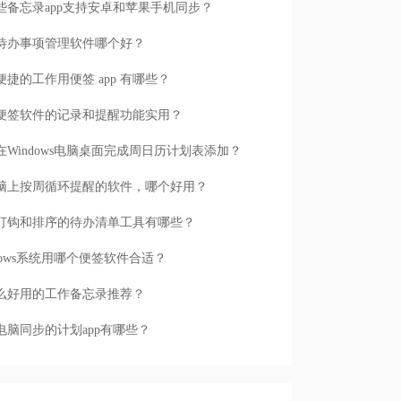
些备忘录app支持安卓和苹果手机同步？
待办事项管理软件哪个好？
便捷的工作用便签 app 有哪些？
便签软件的记录和提醒功能实用？
在Windows电脑桌面完成周日历计划表添加？
脑上按周循环提醒的软件，哪个好用？
打钩和排序的待办清单工具有哪些？
ndows系统用哪个便签软件合适？
么好用的工作备忘录推荐？
电脑同步的计划app有哪些？