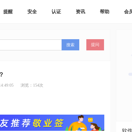
提醒
安全
认证
资讯
帮助
会
搜索
提问
？
:49:05
浏览：
154
次
软