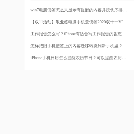
win7电脑便签怎么只显示有提醒的内容并按倒序排列？
【双11活动】敬业签电脑手机云便签2020双十一VIP会员买一送一活动
工作报告怎么写？iPhone有适合写工作报告的备忘录便签推荐吗
怎样把旧手机便签上的内容迁移转换到新手机里？
iPhone手机日历怎么提醒农历节日？可以提醒农历节日的便签APP