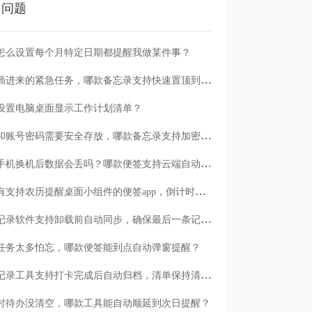
门问题
怎么设置每个月特定日期都提醒我做某件事？
临时插进来的紧急任务，哪款备忘录支持快速置顶到清单首位？
设置电脑桌面显示工作计划清单？
日记和账号密码需要安全存放，哪款备忘录支持加密保护？
安卓手机换机后数据会丢吗？哪款便签支持云端自动备份？
有没有支持农历提醒桌面小组件的便签app，倒计时一目了然
哪款记录软件支持卸载前自动同步，确保最后一条记录不丢失？
任务太多怕忘，哪款便签能到点自动弹窗提醒？
哪款记录工具支持打卡完成后自动归档，清单保持清爽？
时待办没清空，哪款工具能自动顺延到次日提醒？