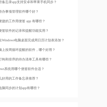
些备忘录app支持安卓和苹果手机同步？
待办事项管理软件哪个好？
便捷的工作用便签 app 有哪些？
便签软件的记录和提醒功能实用？
在Windows电脑桌面完成周日历计划表添加？
脑上按周循环提醒的软件，哪个好用？
打钩和排序的待办清单工具有哪些？
ndows系统用哪个便签软件合适？
么好用的工作备忘录推荐？
电脑同步的计划app有哪些？