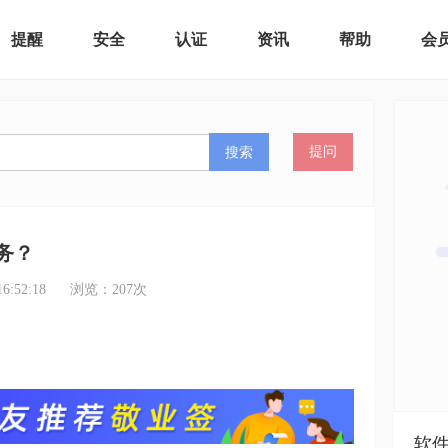
提醒
安全
认证
资讯
帮助
会
搜索
提问
务？
:52:18
浏览：
207
次
软