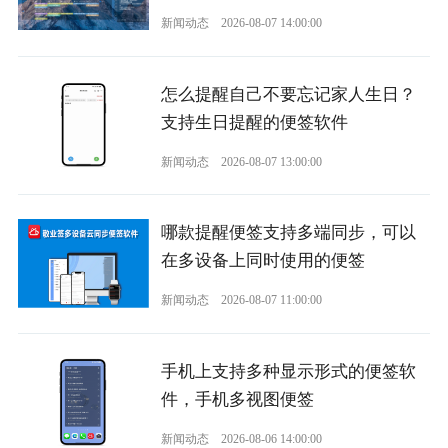
新闻动态
2026-08-07 14:00:00
怎么提醒自己不要忘记家人生日？
支持生日提醒的便签软件
新闻动态
2026-08-07 13:00:00
哪款提醒便签支持多端同步，可以
在多设备上同时使用的便签
新闻动态
2026-08-07 11:00:00
手机上支持多种显示形式的便签软
件，手机多视图便签
新闻动态
2026-08-06 14:00:00