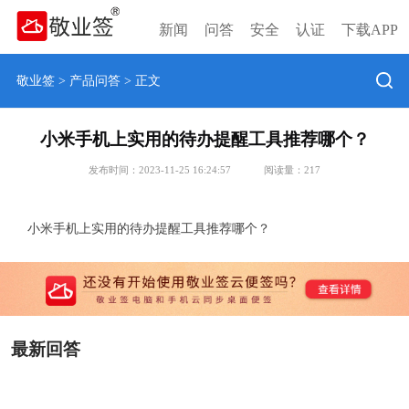
新闻
问答
安全
认证
下载APP
敬业签
>
产品问答
> 正文
小米手机上实用的待办提醒工具推荐哪个？
发布时间：2023-11-25 16:24:57
阅读量：
217
小米手机上实用的待办提醒工具推荐哪个？
最新回答