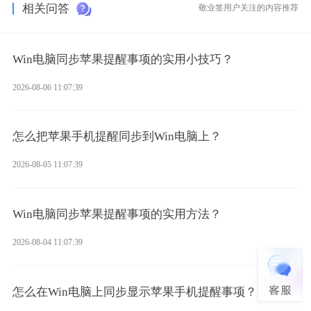
相关问答
敬业签用户关注的内容推荐
Win电脑同步苹果提醒事项的实用小技巧？
2026-08-06 11:07:39
怎么把苹果手机提醒同步到Win电脑上？
2026-08-05 11:07:39
Win电脑同步苹果提醒事项的实用方法？
2026-08-04 11:07:39
怎么在Win电脑上同步显示苹果手机提醒事项？