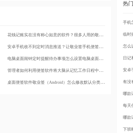
热
手机
花钱记账实在没有称心如意的软件？很多人用的敬业签便签推荐给你
怎么
安卓手机收不到定时消息推送？让敬业签手机便签软件出马吧
电脑桌面闹钟定时提醒待办事项怎么设置电脑桌面定时提醒软件
管理者如何利用便签软件将大脑从记忆工作日程中解放出来？
桌面便签软件敬业签（Android）怎么修改默认分类的名称？
每天
下班