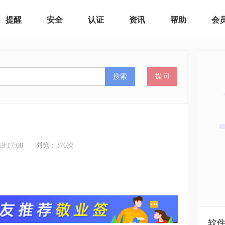
提醒
安全
认证
资讯
帮助
会
搜索
提问
:17:08
浏览：
376
次
软