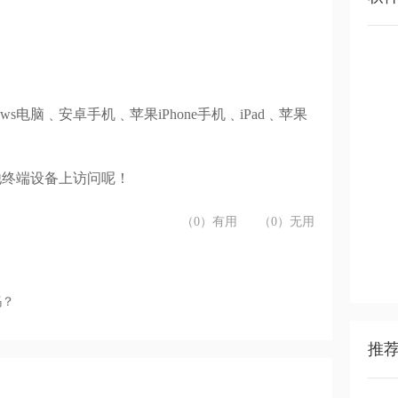
电脑﹑安卓手机﹑苹果iPhone手机﹑iPad﹑苹果
他终端设备上访问呢！
（0）有用
（0）无用
吗？
推