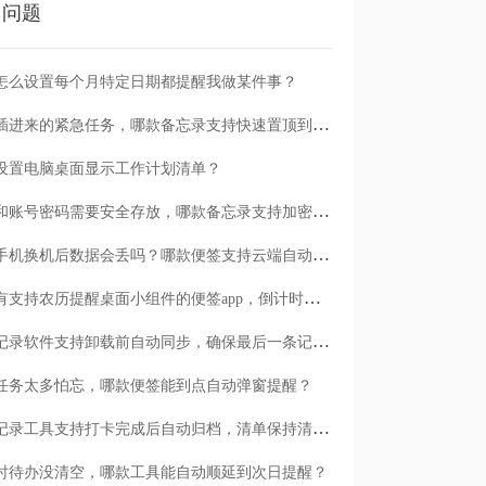
门问题
怎么设置每个月特定日期都提醒我做某件事？
临时插进来的紧急任务，哪款备忘录支持快速置顶到清单首位？
设置电脑桌面显示工作计划清单？
日记和账号密码需要安全存放，哪款备忘录支持加密保护？
安卓手机换机后数据会丢吗？哪款便签支持云端自动备份？
有没有支持农历提醒桌面小组件的便签app，倒计时一目了然
哪款记录软件支持卸载前自动同步，确保最后一条记录不丢失？
任务太多怕忘，哪款便签能到点自动弹窗提醒？
哪款记录工具支持打卡完成后自动归档，清单保持清爽？
时待办没清空，哪款工具能自动顺延到次日提醒？