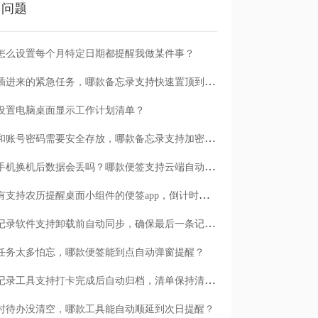
门问题
怎么设置每个月特定日期都提醒我做某件事？
临时插进来的紧急任务，哪款备忘录支持快速置顶到清单首位？
设置电脑桌面显示工作计划清单？
日记和账号密码需要安全存放，哪款备忘录支持加密保护？
安卓手机换机后数据会丢吗？哪款便签支持云端自动备份？
有没有支持农历提醒桌面小组件的便签app，倒计时一目了然
哪款记录软件支持卸载前自动同步，确保最后一条记录不丢失？
任务太多怕忘，哪款便签能到点自动弹窗提醒？
哪款记录工具支持打卡完成后自动归档，清单保持清爽？
时待办没清空，哪款工具能自动顺延到次日提醒？