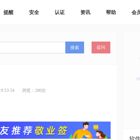
提醒
安全
认证
资讯
帮助
会
搜索
提问
:53:54
浏览：
280
次
软