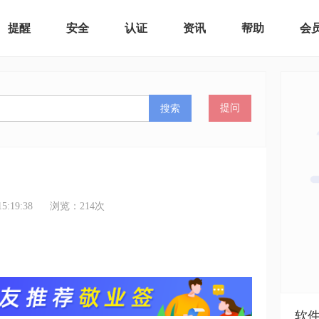
提醒
安全
认证
资讯
帮助
会
搜索
提问
:19:38
浏览：
214
次
软