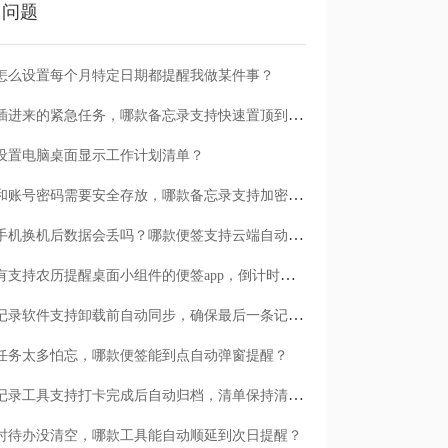
门问题
怎么设置每个月特定日期都提醒我做某件事？
临时插进来的紧急任务，哪款备忘录支持快速置顶到清单首位？
设置电脑桌面显示工作计划清单？
日记和账号密码需要安全存放，哪款备忘录支持加密保护？
安卓手机换机后数据会丢吗？哪款便签支持云端自动备份？
有没有支持农历提醒桌面小组件的便签app，倒计时一目了然
哪款记录软件支持卸载前自动同步，确保最后一条记录不丢失？
任务太多怕忘，哪款便签能到点自动弹窗提醒？
哪款记录工具支持打卡完成后自动归档，清单保持清爽？
时待办没清空，哪款工具能自动顺延到次日提醒？