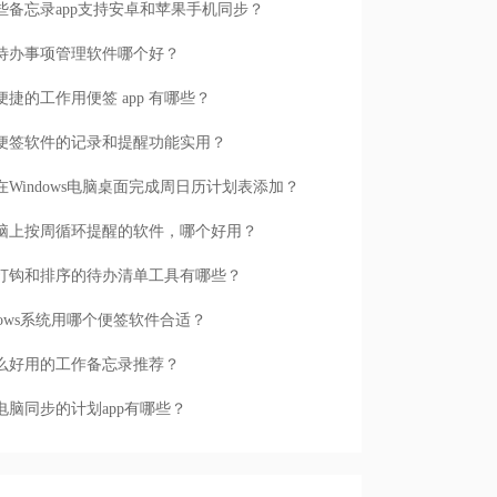
些备忘录app支持安卓和苹果手机同步？
待办事项管理软件哪个好？
便捷的工作用便签 app 有哪些？
便签软件的记录和提醒功能实用？
在Windows电脑桌面完成周日历计划表添加？
脑上按周循环提醒的软件，哪个好用？
打钩和排序的待办清单工具有哪些？
ndows系统用哪个便签软件合适？
么好用的工作备忘录推荐？
电脑同步的计划app有哪些？