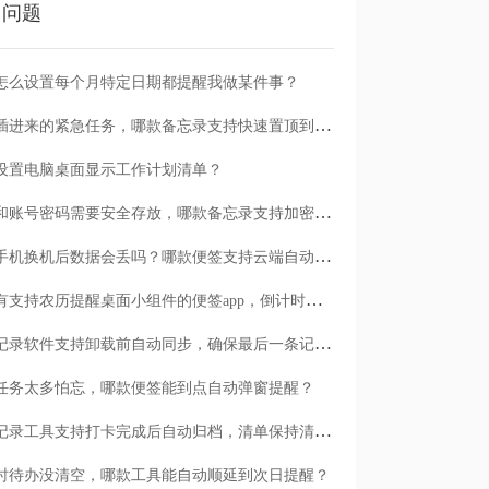
门问题
怎么设置每个月特定日期都提醒我做某件事？
临时插进来的紧急任务，哪款备忘录支持快速置顶到清单首位？
设置电脑桌面显示工作计划清单？
日记和账号密码需要安全存放，哪款备忘录支持加密保护？
安卓手机换机后数据会丢吗？哪款便签支持云端自动备份？
有没有支持农历提醒桌面小组件的便签app，倒计时一目了然
哪款记录软件支持卸载前自动同步，确保最后一条记录不丢失？
任务太多怕忘，哪款便签能到点自动弹窗提醒？
哪款记录工具支持打卡完成后自动归档，清单保持清爽？
时待办没清空，哪款工具能自动顺延到次日提醒？