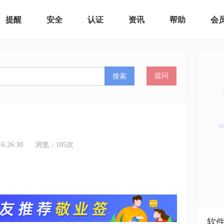
提醒
安全
认证
资讯
帮助
会
搜索
提问
:26:30
浏览：
105
次
软