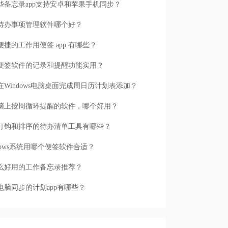
些备忘录app支持安卓和苹果手机同步？
待办事项管理软件哪个好？
便捷的工作用便签 app 有哪些？
便签软件的记录和提醒功能实用？
在Windows电脑桌面完成周日历计划表添加？
脑上按周循环提醒的软件，哪个好用？
打钩和排序的待办清单工具有哪些？
ndows系统用哪个便签软件合适？
么好用的工作备忘录推荐？
电脑同步的计划app有哪些？