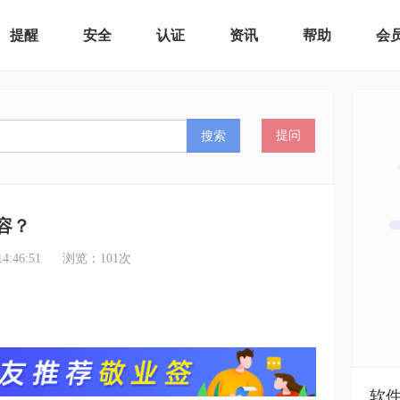
提醒
安全
认证
资讯
帮助
会
搜索
提问
容？
:46:51
浏览：
101
次
软