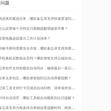
门问题
临时插进来的紧急任务，哪款备忘录支持快速置顶到清单首位？
怎么设置每个月特定日期都提醒我做某件事？
设置电脑桌面显示工作计划清单？
日记和账号密码需要安全存放，哪款备忘录支持加密保护？
安卓手机换机后数据会丢吗？哪款便签支持云端自动备份？
哪款记录软件支持卸载前自动同步，确保最后一条记录不丢失？
任务太多怕忘，哪款便签能到点自动弹窗提醒？
哪款记录工具支持打卡完成后自动归档，清单保持清爽？
时待办没清空，哪款工具能自动顺延到次日提醒？
哪款备忘录支持为每条待办单独设置提醒时间，精准可控？