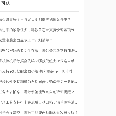
门问题
怎么设置每个月特定日期都提醒我做某件事？
临时插进来的紧急任务，哪款备忘录支持快速置顶到清单首位？
设置电脑桌面显示工作计划清单？
日记和账号密码需要安全存放，哪款备忘录支持加密保护？
安卓手机换机后数据会丢吗？哪款便签支持云端自动备份？
有没有支持农历提醒桌面小组件的便签app，倒计时一目了然
哪款记录软件支持卸载前自动同步，确保最后一条记录不丢失？
任务太多怕忘，哪款便签能到点自动弹窗提醒？
哪款记录工具支持打卡完成后自动归档，清单保持清爽？
时待办没清空，哪款工具能自动顺延到次日提醒？