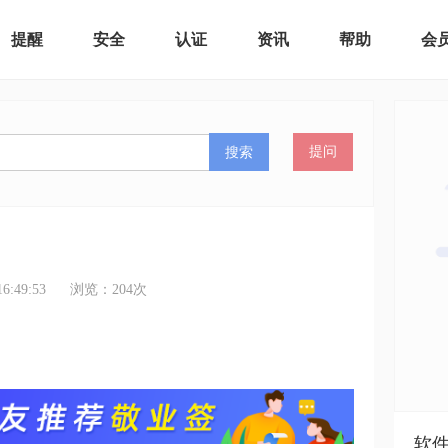
提醒
安全
认证
资讯
帮助
会
搜索
提问
:49:53
浏览：
204
次
软