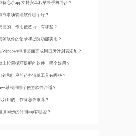
些备忘录app支持安卓和苹果手机同步？
待办事项管理软件哪个好？
便捷的工作用便签 app 有哪些？
便签软件的记录和提醒功能实用？
在Windows电脑桌面完成周日历计划表添加？
脑上按周循环提醒的软件，哪个好用？
打钩和排序的待办清单工具有哪些？
ndows系统用哪个便签软件合适？
么好用的工作备忘录推荐？
电脑同步的计划app有哪些？