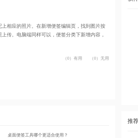
配上相应的照片。
在新增
便签编辑页，找到图片按
照
上传
。电脑端
同样可以
，便签分类下新增内容，
（0）有用
（0）无用
推
桌面便签工具哪个更适合使用？