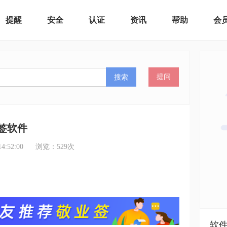
提醒
安全
认证
资讯
帮助
会
搜索
提问
签软件
:52:00
浏览：
529
次
软