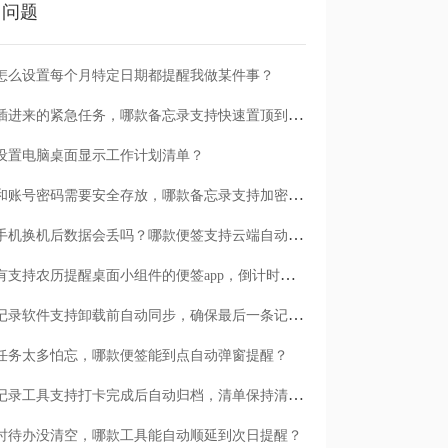
门问题
怎么设置每个月特定日期都提醒我做某件事？
临时插进来的紧急任务，哪款备忘录支持快速置顶到清单首位？
设置电脑桌面显示工作计划清单？
日记和账号密码需要安全存放，哪款备忘录支持加密保护？
安卓手机换机后数据会丢吗？哪款便签支持云端自动备份？
有没有支持农历提醒桌面小组件的便签app，倒计时一目了然
哪款记录软件支持卸载前自动同步，确保最后一条记录不丢失？
任务太多怕忘，哪款便签能到点自动弹窗提醒？
哪款记录工具支持打卡完成后自动归档，清单保持清爽？
时待办没清空，哪款工具能自动顺延到次日提醒？