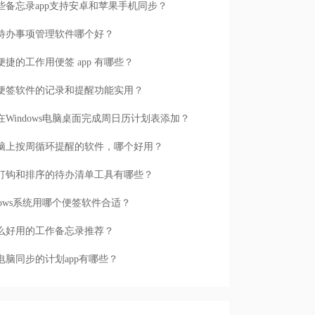
些备忘录app支持安卓和苹果手机同步？
待办事项管理软件哪个好？
便捷的工作用便签 app 有哪些？
便签软件的记录和提醒功能实用？
在Windows电脑桌面完成周日历计划表添加？
脑上按周循环提醒的软件，哪个好用？
打钩和排序的待办清单工具有哪些？
ndows系统用哪个便签软件合适？
么好用的工作备忘录推荐？
电脑同步的计划app有哪些？