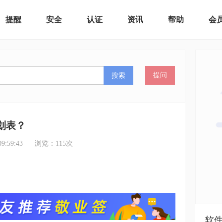
提醒
安全
认证
资讯
帮助
会
搜索
提问
划表？
:59:43
浏览：
115
次
软