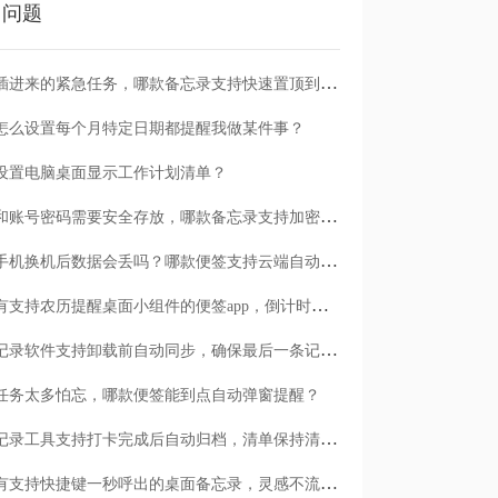
门问题
临时插进来的紧急任务，哪款备忘录支持快速置顶到清单首位？
怎么设置每个月特定日期都提醒我做某件事？
设置电脑桌面显示工作计划清单？
日记和账号密码需要安全存放，哪款备忘录支持加密保护？
安卓手机换机后数据会丢吗？哪款便签支持云端自动备份？
有没有支持农历提醒桌面小组件的便签app，倒计时一目了然
哪款记录软件支持卸载前自动同步，确保最后一条记录不丢失？
任务太多怕忘，哪款便签能到点自动弹窗提醒？
哪款记录工具支持打卡完成后自动归档，清单保持清爽？
有没有支持快捷键一秒呼出的桌面备忘录，灵感不流失？