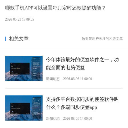
哪款手机APP可以设置每月定时还款提醒功能？
2026-05-23 17:09:55
相关文章
敬业签用户关注的相关文章
今年体验最好的便签软件之一，功
能全面的电脑便签
新闻动态
2026-08-06 11:00:00
支持多平台数据同步的便签软件叫
什么？多端同步便签app
新闻动态
2026-08-05 14:00:00