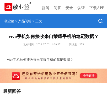
新闻
问答
安全
认证
下载APP
敬业签
>
产品问答
> 正文
vivo手机如何接收来自荣耀手机的笔记数据？
发布时间：2024-07-02 14:09:27
阅读量：
275
vivo手机如何接收来自荣耀手机的笔记数据？
最新回答