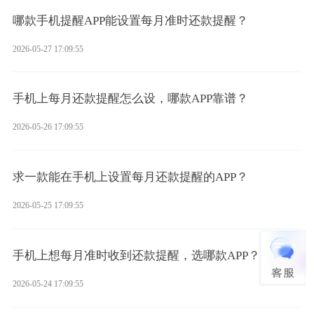
哪款手机提醒APP能设置每月准时还款提醒？
2026-05-27 17:09:55
手机上每月还款提醒怎么设，哪款APP靠谱？
2026-05-26 17:09:55
求一款能在手机上设置每月还款提醒的APP？
2026-05-25 17:09:55
手机上想每月准时收到还款提醒，选哪款APP？
2026-05-24 17:09:55