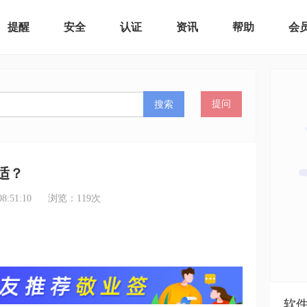
提醒
安全
认证
资讯
帮助
会
搜索
提问
适？
:51:10
浏览：
119
次
软