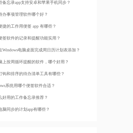
些备忘录app支持安卓和苹果手机同步？
待办事项管理软件哪个好？
便捷的工作用便签 app 有哪些？
便签软件的记录和提醒功能实用？
在Windows电脑桌面完成周日历计划表添加？
脑上按周循环提醒的软件，哪个好用？
打钩和排序的待办清单工具有哪些？
ndows系统用哪个便签软件合适？
么好用的工作备忘录推荐？
电脑同步的计划app有哪些？