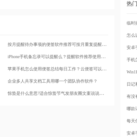
热
怎么
按月提醒待办事项的便签软件推荐可按月重复提醒的敬业签云便签备忘录
iPhone手机备忘录可以提醒么？提醒软件推荐使用云便签
手机
苹果手机怎么使用便签总结每日工作？云便签可以记录工作
Wi
企业多人共享文档工具用哪一个团队协作软件？
惊蛰是什么意思?适合惊蛰节气发朋友圈文案说说用便签记录
每天
安卓