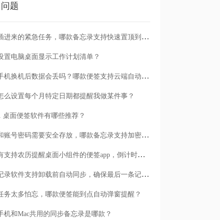
门问题
临时插进来的紧急任务，哪款备忘录支持快速置顶到清单首位？
设置电脑桌面显示工作计划清单？
安卓手机换机后数据会丢吗？哪款便签支持云端自动备份？
怎么设置每个月特定日期都提醒我做某件事？
n11 桌面便签软件有哪些推荐？
日记和账号密码需要安全存放，哪款备忘录支持加密保护？
有没有支持农历提醒桌面小组件的便签app，倒计时一目了然
哪款记录软件支持卸载前自动同步，确保最后一条记录不丢失？
任务太多怕忘，哪款便签能到点自动弹窗提醒？
手机和Mac共用的同步备忘录是哪款？