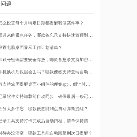
门问题
怎么设置每个月特定日期都提醒我做某件事？
临时插进来的紧急任务，哪款备忘录支持快速置顶到清单首位？
设置电脑桌面显示工作计划清单？
日记和账号密码需要安全存放，哪款备忘录支持加密保护？
安卓手机换机后数据会丢吗？哪款便签支持云端自动备份？
有没有支持农历提醒桌面小组件的便签app，倒计时一目了然
哪款记录软件支持卸载前自动同步，确保最后一条记录不丢失？
任务太多怕忘，哪款便签能到点自动弹窗提醒？
哪款记录工具支持打卡完成后自动归档，清单保持清爽？
时待办没清空，哪款工具能自动顺延到次日提醒？