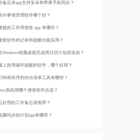
些备忘录app支持安卓和苹果手机同步？
待办事项管理软件哪个好？
便捷的工作用便签 app 有哪些？
便签软件的记录和提醒功能实用？
在Windows电脑桌面完成周日历计划表添加？
脑上按周循环提醒的软件，哪个好用？
打钩和排序的待办清单工具有哪些？
ndows系统用哪个便签软件合适？
么好用的工作备忘录推荐？
电脑同步的计划app有哪些？