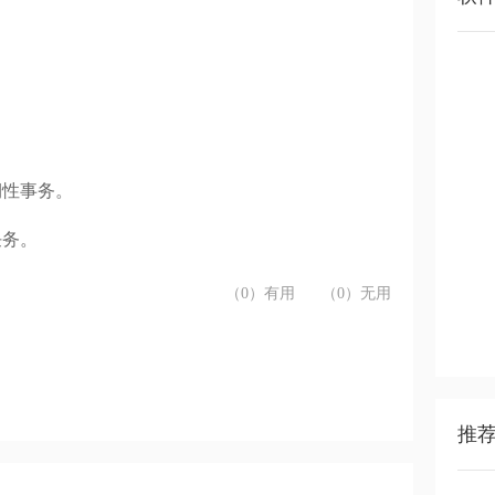
期性事务。
任务。
（0）有用
（0）无用
推