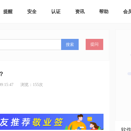
提醒
安全
认证
资讯
帮助
会
搜索
提问
？
:15:47
浏览：
155
次
软