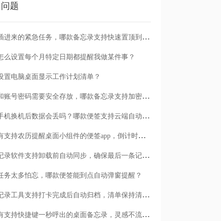
门问题
临时插进来的紧急任务，哪款备忘录支持快速置顶到清单首位？
怎么设置每个月特定日期都提醒我做某件事？
设置电脑桌面显示工作计划清单？
日记和账号密码需要安全存放，哪款备忘录支持加密保护？
安卓手机换机后数据会丢吗？哪款便签支持云端自动备份？
有没有支持农历提醒桌面小组件的便签app，倒计时一目了然
哪款记录软件支持卸载前自动同步，确保最后一条记录不丢失？
任务太多怕忘，哪款便签能到点自动弹窗提醒？
哪款记录工具支持打卡完成后自动归档，清单保持清爽？
有没有支持快捷键一秒呼出的桌面备忘录，灵感不流失？