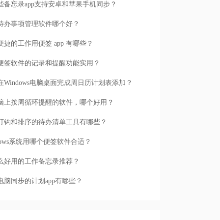
些备忘录app支持安卓和苹果手机同步？
待办事项管理软件哪个好？
便捷的工作用便签 app 有哪些？
便签软件的记录和提醒功能实用？
在Windows电脑桌面完成周日历计划表添加？
脑上按周循环提醒的软件，哪个好用？
打钩和排序的待办清单工具有哪些？
ndows系统用哪个便签软件合适？
么好用的工作备忘录推荐？
电脑同步的计划app有哪些？