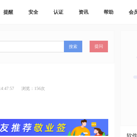
提醒
安全
认证
资讯
帮助
会
搜索
提问
:47:57
浏览：
156
次
软