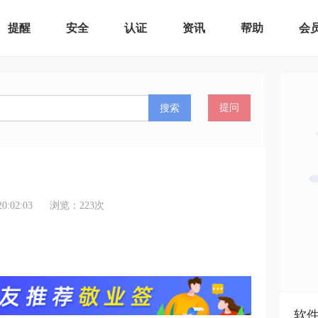
提醒
安全
认证
资讯
帮助
会
搜索
提问
:02:03
浏览：
223
次
软