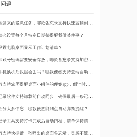
门问题
临时插进来的紧急任务，哪款备忘录支持快速置顶到清单首位？
怎么设置每个月特定日期都提醒我做某件事？
设置电脑桌面显示工作计划清单？
日记和账号密码需要安全存放，哪款备忘录支持加密保护？
安卓手机换机后数据会丢吗？哪款便签支持云端自动备份？
有没有支持农历提醒桌面小组件的便签app，倒计时一目了然
哪款记录软件支持卸载前自动同步，确保最后一条记录不丢失？
任务太多怕忘，哪款便签能到点自动弹窗提醒？
哪款记录工具支持打卡完成后自动归档，清单保持清爽？
有没有支持快捷键一秒呼出的桌面备忘录，灵感不流失？