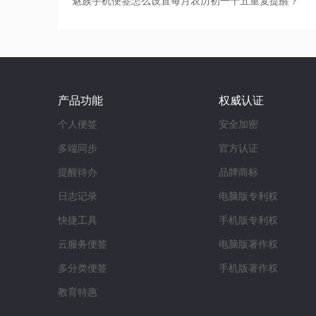
魅族手机便签怎么设置每月农历初一十五重复提醒？
产品功能
权威认证
个人便签
安全加密
多端同步
官方认证
提醒待办
品牌商标
日志记录
电脑版专利权
快捷工具
手机版专利权
云服务便签
电脑版著作权
多分类便签
手机版著作权
教育特惠