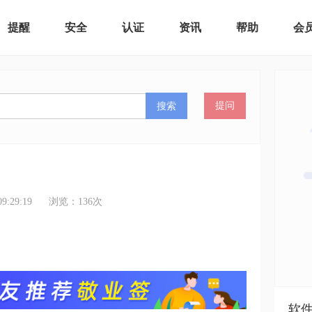
提醒
安全
认证
资讯
帮助
会
搜索
提问
:29:19
浏览：
136
次
软