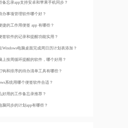
些备忘录app支持安卓和苹果手机同步？
待办事项管理软件哪个好？
便捷的工作用便签 app 有哪些？
便签软件的记录和提醒功能实用？
在Windows电脑桌面完成周日历计划表添加？
脑上按周循环提醒的软件，哪个好用？
打钩和排序的待办清单工具有哪些？
ndows系统用哪个便签软件合适？
么好用的工作备忘录推荐？
电脑同步的计划app有哪些？