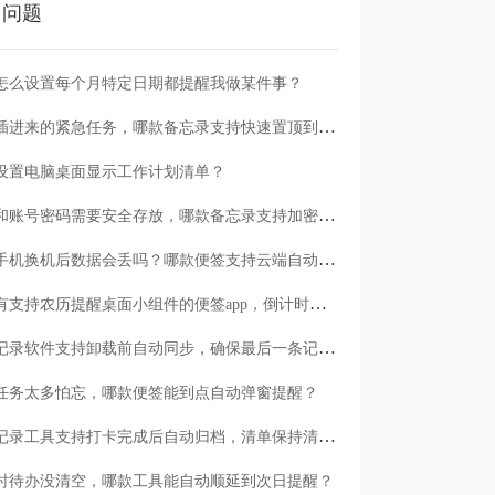
门问题
怎么设置每个月特定日期都提醒我做某件事？
临时插进来的紧急任务，哪款备忘录支持快速置顶到清单首位？
设置电脑桌面显示工作计划清单？
日记和账号密码需要安全存放，哪款备忘录支持加密保护？
安卓手机换机后数据会丢吗？哪款便签支持云端自动备份？
有没有支持农历提醒桌面小组件的便签app，倒计时一目了然
哪款记录软件支持卸载前自动同步，确保最后一条记录不丢失？
任务太多怕忘，哪款便签能到点自动弹窗提醒？
哪款记录工具支持打卡完成后自动归档，清单保持清爽？
时待办没清空，哪款工具能自动顺延到次日提醒？