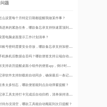
门问题
怎么设置每个月特定日期都提醒我做某件事？
临时插进来的紧急任务，哪款备忘录支持快速置顶到清单首位？
设置电脑桌面显示工作计划清单？
日记和账号密码需要安全存放，哪款备忘录支持加密保护？
安卓手机换机后数据会丢吗？哪款便签支持云端自动备份？
有没有支持农历提醒桌面小组件的便签app，倒计时一目了然
哪款记录软件支持卸载前自动同步，确保最后一条记录不丢失？
任务太多怕忘，哪款便签能到点自动弹窗提醒？
哪款记录工具支持打卡完成后自动归档，清单保持清爽？
时待办没清空，哪款工具能自动顺延到次日提醒？