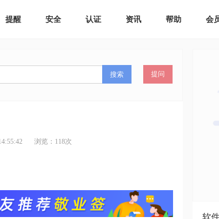
提醒
安全
认证
资讯
帮助
会
搜索
提问
:55:42
浏览：
118
次
软