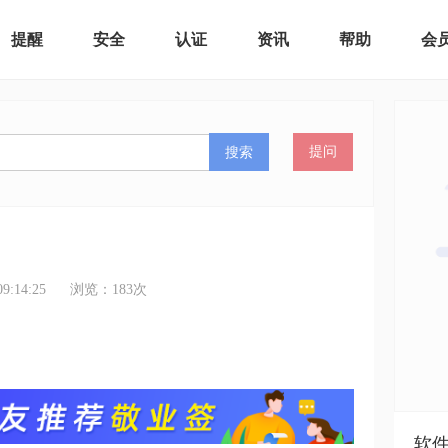
提醒
安全
认证
资讯
帮助
会
搜索
提问
:14:25
浏览：
183
次
软