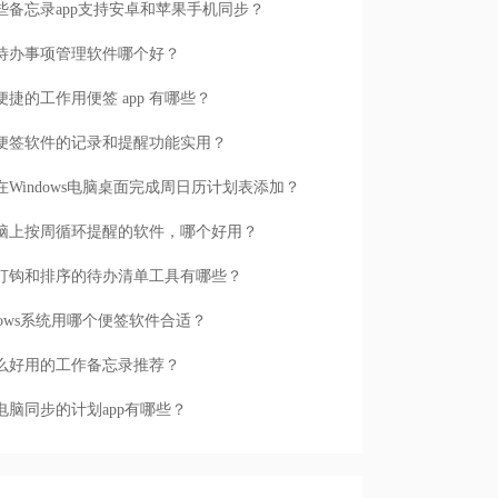
些备忘录app支持安卓和苹果手机同步？
待办事项管理软件哪个好？
便捷的工作用便签 app 有哪些？
便签软件的记录和提醒功能实用？
在Windows电脑桌面完成周日历计划表添加？
脑上按周循环提醒的软件，哪个好用？
打钩和排序的待办清单工具有哪些？
ndows系统用哪个便签软件合适？
么好用的工作备忘录推荐？
电脑同步的计划app有哪些？