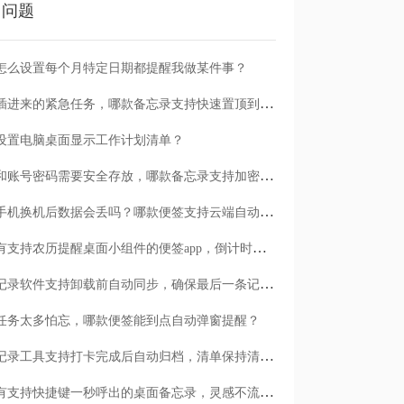
门问题
怎么设置每个月特定日期都提醒我做某件事？
临时插进来的紧急任务，哪款备忘录支持快速置顶到清单首位？
设置电脑桌面显示工作计划清单？
日记和账号密码需要安全存放，哪款备忘录支持加密保护？
安卓手机换机后数据会丢吗？哪款便签支持云端自动备份？
有没有支持农历提醒桌面小组件的便签app，倒计时一目了然
哪款记录软件支持卸载前自动同步，确保最后一条记录不丢失？
任务太多怕忘，哪款便签能到点自动弹窗提醒？
哪款记录工具支持打卡完成后自动归档，清单保持清爽？
有没有支持快捷键一秒呼出的桌面备忘录，灵感不流失？