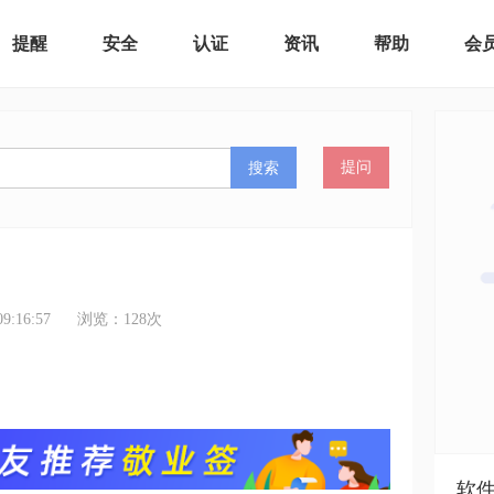
提醒
安全
认证
资讯
帮助
会
搜索
提问
:16:57
浏览：
128
次
软