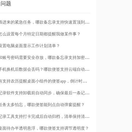
门问题
临时插进来的紧急任务，哪款备忘录支持快速置顶到清单首位？
怎么设置每个月特定日期都提醒我做某件事？
设置电脑桌面显示工作计划清单？
日记和账号密码需要安全存放，哪款备忘录支持加密保护？
安卓手机换机后数据会丢吗？哪款便签支持云端自动备份？
有没有支持农历提醒桌面小组件的便签app，倒计时一目了然
哪款记录软件支持卸载前自动同步，确保最后一条记录不丢失？
任务太多怕忘，哪款便签能到点自动弹窗提醒？
哪款记录工具支持打卡完成后自动归档，清单保持清爽？
桌面待办半透明悬浮，哪款便签支持调节透明度？