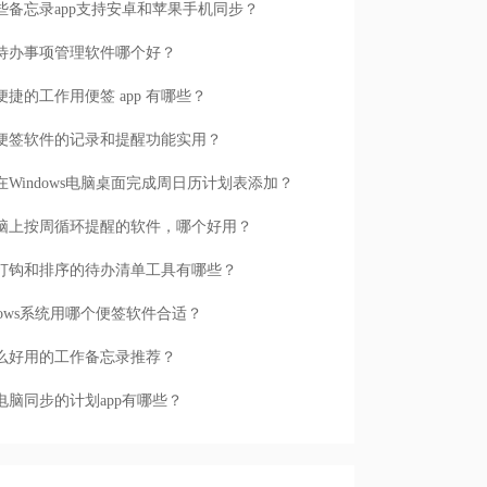
些备忘录app支持安卓和苹果手机同步？
待办事项管理软件哪个好？
便捷的工作用便签 app 有哪些？
便签软件的记录和提醒功能实用？
在Windows电脑桌面完成周日历计划表添加？
脑上按周循环提醒的软件，哪个好用？
打钩和排序的待办清单工具有哪些？
ndows系统用哪个便签软件合适？
么好用的工作备忘录推荐？
电脑同步的计划app有哪些？