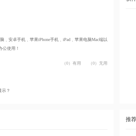
﹑安卓手机﹑苹果iPhone手机﹑iPad﹑苹果电脑Mac端以
上办公使用！
（0）有用
（0）无用
显示？
推