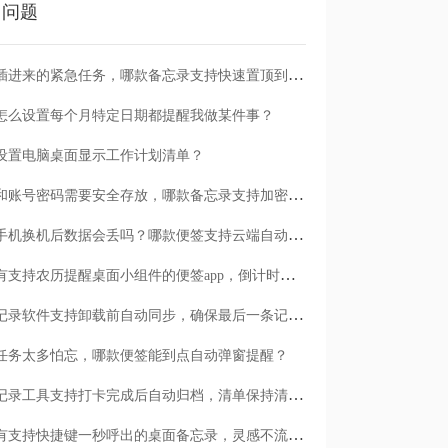
门问题
临时插进来的紧急任务，哪款备忘录支持快速置顶到清单首位？
怎么设置每个月特定日期都提醒我做某件事？
设置电脑桌面显示工作计划清单？
日记和账号密码需要安全存放，哪款备忘录支持加密保护？
安卓手机换机后数据会丢吗？哪款便签支持云端自动备份？
有没有支持农历提醒桌面小组件的便签app，倒计时一目了然
哪款记录软件支持卸载前自动同步，确保最后一条记录不丢失？
任务太多怕忘，哪款便签能到点自动弹窗提醒？
哪款记录工具支持打卡完成后自动归档，清单保持清爽？
有没有支持快捷键一秒呼出的桌面备忘录，灵感不流失？