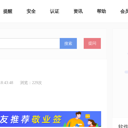
提醒
安全
认证
资讯
帮助
会
搜索
提问
:43:48
浏览：
229
次
软