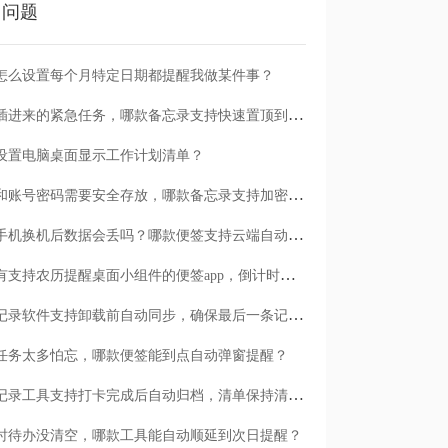
门问题
怎么设置每个月特定日期都提醒我做某件事？
临时插进来的紧急任务，哪款备忘录支持快速置顶到清单首位？
设置电脑桌面显示工作计划清单？
日记和账号密码需要安全存放，哪款备忘录支持加密保护？
安卓手机换机后数据会丢吗？哪款便签支持云端自动备份？
有没有支持农历提醒桌面小组件的便签app，倒计时一目了然
哪款记录软件支持卸载前自动同步，确保最后一条记录不丢失？
任务太多怕忘，哪款便签能到点自动弹窗提醒？
哪款记录工具支持打卡完成后自动归档，清单保持清爽？
时待办没清空，哪款工具能自动顺延到次日提醒？