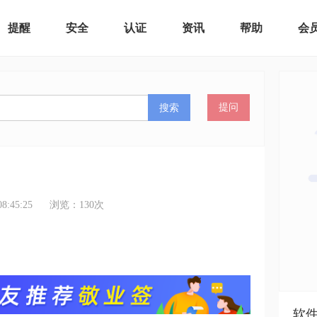
提醒
安全
认证
资讯
帮助
会
搜索
提问
:45:25
浏览：
130
次
软