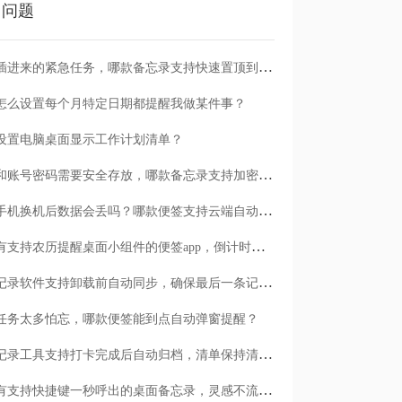
门问题
临时插进来的紧急任务，哪款备忘录支持快速置顶到清单首位？
怎么设置每个月特定日期都提醒我做某件事？
设置电脑桌面显示工作计划清单？
日记和账号密码需要安全存放，哪款备忘录支持加密保护？
安卓手机换机后数据会丢吗？哪款便签支持云端自动备份？
有没有支持农历提醒桌面小组件的便签app，倒计时一目了然
哪款记录软件支持卸载前自动同步，确保最后一条记录不丢失？
任务太多怕忘，哪款便签能到点自动弹窗提醒？
哪款记录工具支持打卡完成后自动归档，清单保持清爽？
有没有支持快捷键一秒呼出的桌面备忘录，灵感不流失？