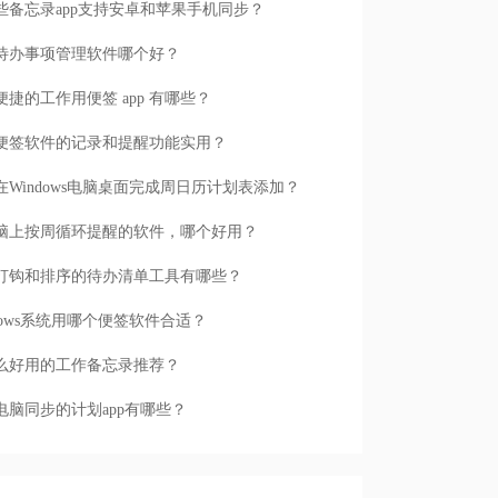
些备忘录app支持安卓和苹果手机同步？
待办事项管理软件哪个好？
便捷的工作用便签 app 有哪些？
便签软件的记录和提醒功能实用？
在Windows电脑桌面完成周日历计划表添加？
脑上按周循环提醒的软件，哪个好用？
打钩和排序的待办清单工具有哪些？
ndows系统用哪个便签软件合适？
么好用的工作备忘录推荐？
电脑同步的计划app有哪些？