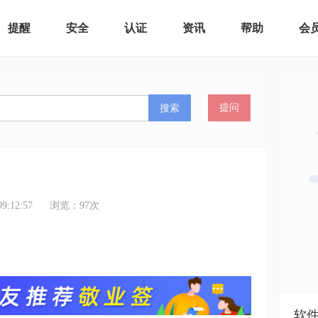
提醒
安全
认证
资讯
帮助
会
搜索
提问
:12:57
浏览：
97
次
软