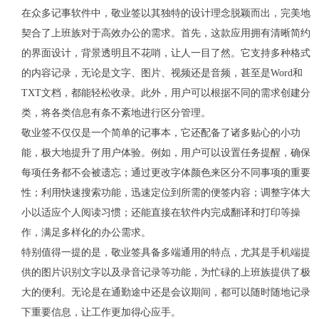
在众多记事软件中，敬业签以其独特的设计理念脱颖而出，完美地
契合了上班族对于高效办公的需求。首先，这款应用拥有清晰简约
的界面设计，背景透明且不花哨，让人一目了然。它支持多种格式
的内容记录，无论是文字、图片、视频还是音频，甚至是
Word
和
TXT
文档，都能轻松收录。此外，用户可以根据不同的需求创建分
类，将各类信息有条不紊地进行区分管理。
敬业签不仅仅是一个简单的记事本，它还配备了诸多贴心的小功
能，极大地提升了用户体验。例如，用户可以设置任务提醒，确保
每项任务都不会被遗忘；通过更改字体颜色来区分不同事项的重要
性；利用快速搜索功能，迅速定位到所需的便签内容；调整字体大
小以适应个人阅读习惯；还能直接在软件内完成翻译和打印等操
作，满足多样化的办公需求。
特别值得一提的是，敬业签具备多端通用的特点，尤其是手机端提
供的图片识别文字以及录音记录等功能，为忙碌的上班族提供了极
大的便利。无论是在通勤途中还是会议期间，都可以随时随地记录
下重要信息，让工作更加得心应手。