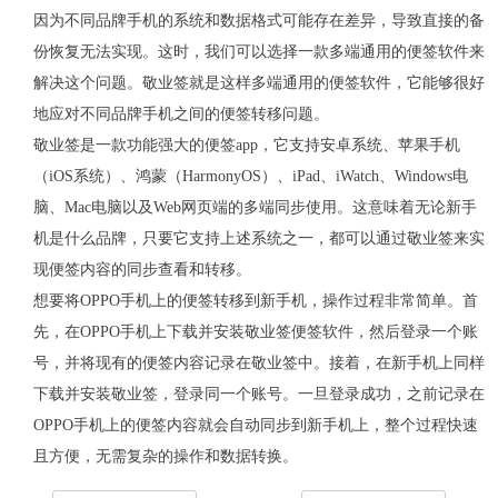
因为不同品牌手机的系统和数据格式可能存在差异，导致直接的备
份恢复无法实现。这时，我们可以选择一款多端通用的便签软件来
解决这个问题。敬业签就是这样多端通用的便签软件，它能够很好
地应对不同品牌手机之间的便签转移问题。
敬业签是一款功能强大的便签
app
，它支持安卓系统、苹果手机
（
iOS
系统）、鸿蒙（
HarmonyOS
）、
iPad
、
iWatch
、
Windows
电
脑、
Mac
电脑以及
Web
网页端的多端同步使用。这意味着无论新手
机是什么品牌，只要它支持上述系统之一，都可以通过敬业签来实
现便签内容的同步查看和转移。
想要将
OPPO
手机上的便签转移到新手机，操作过程非常简单。首
先，在
OPPO
手机上下载并安装敬业签便签软件，然后登录一个账
号，并将现有的便签内容记录在敬业签中。接着，在新手机上同样
下载并安装敬业签，登录同一个账号。一旦登录成功，之前记录在
OPPO
手机上的便签内容就会自动同步到新手机上，整个过程快速
且方便，无需复杂的操作和数据转换。