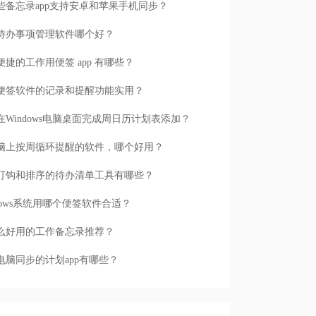
些备忘录app支持安卓和苹果手机同步？
待办事项管理软件哪个好？
便捷的工作用便签 app 有哪些？
便签软件的记录和提醒功能实用？
在Windows电脑桌面完成周日历计划表添加？
脑上按周循环提醒的软件，哪个好用？
打钩和排序的待办清单工具有哪些？
ndows系统用哪个便签软件合适？
么好用的工作备忘录推荐？
电脑同步的计划app有哪些？