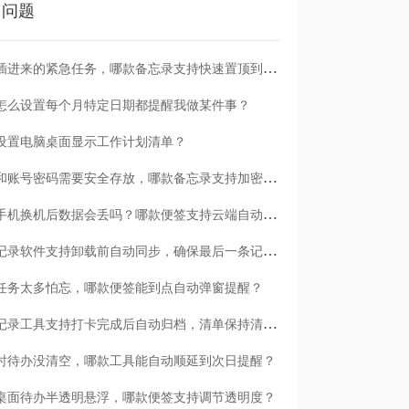
门问题
临时插进来的紧急任务，哪款备忘录支持快速置顶到清单首位？
怎么设置每个月特定日期都提醒我做某件事？
设置电脑桌面显示工作计划清单？
日记和账号密码需要安全存放，哪款备忘录支持加密保护？
安卓手机换机后数据会丢吗？哪款便签支持云端自动备份？
哪款记录软件支持卸载前自动同步，确保最后一条记录不丢失？
任务太多怕忘，哪款便签能到点自动弹窗提醒？
哪款记录工具支持打卡完成后自动归档，清单保持清爽？
时待办没清空，哪款工具能自动顺延到次日提醒？
桌面待办半透明悬浮，哪款便签支持调节透明度？