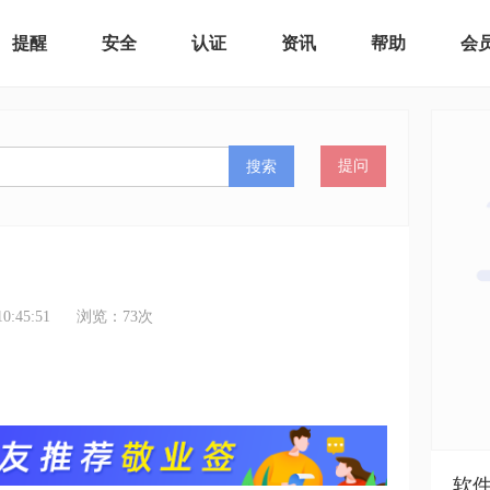
提醒
安全
认证
资讯
帮助
会
搜索
提问
:45:51
浏览：
73
次
软