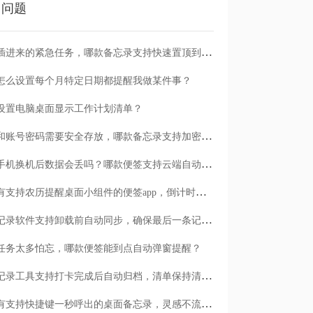
门问题
临时插进来的紧急任务，哪款备忘录支持快速置顶到清单首位？
怎么设置每个月特定日期都提醒我做某件事？
设置电脑桌面显示工作计划清单？
日记和账号密码需要安全存放，哪款备忘录支持加密保护？
安卓手机换机后数据会丢吗？哪款便签支持云端自动备份？
有没有支持农历提醒桌面小组件的便签app，倒计时一目了然
哪款记录软件支持卸载前自动同步，确保最后一条记录不丢失？
任务太多怕忘，哪款便签能到点自动弹窗提醒？
哪款记录工具支持打卡完成后自动归档，清单保持清爽？
有没有支持快捷键一秒呼出的桌面备忘录，灵感不流失？