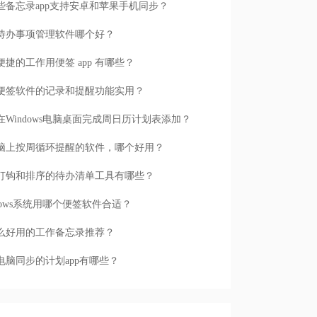
些备忘录app支持安卓和苹果手机同步？
待办事项管理软件哪个好？
便捷的工作用便签 app 有哪些？
便签软件的记录和提醒功能实用？
在Windows电脑桌面完成周日历计划表添加？
脑上按周循环提醒的软件，哪个好用？
打钩和排序的待办清单工具有哪些？
ndows系统用哪个便签软件合适？
么好用的工作备忘录推荐？
电脑同步的计划app有哪些？