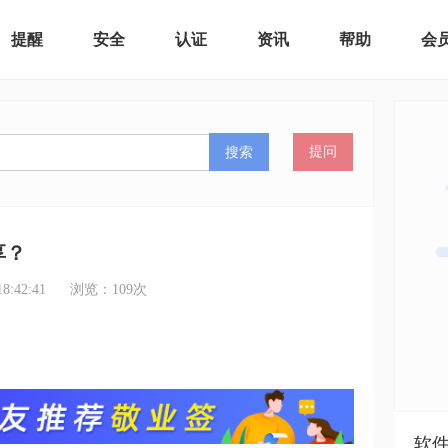
提醒
安全
认证
资讯
帮助
会
搜索
提问
享？
:42:41
浏览：
109
次
软