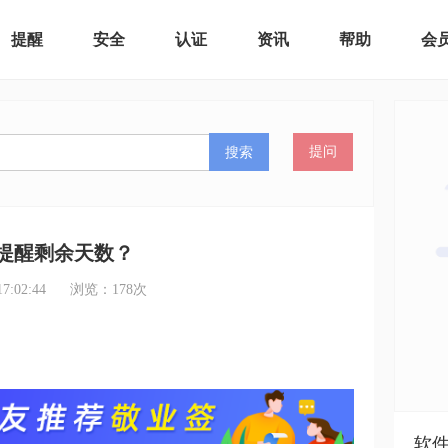
提醒
安全
认证
资讯
帮助
会
搜索
提问
提醒剩余天数？
:02:44
浏览：
178
次
软