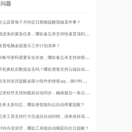
门问题
怎么设置每个月特定日期都提醒我做某件事？
临时插进来的紧急任务，哪款备忘录支持快速置顶到清单首位？
设置电脑桌面显示工作计划清单？
日记和账号密码需要安全存放，哪款备忘录支持加密保护？
安卓手机换机后数据会丢吗？哪款便签支持云端自动备份？
有没有支持农历提醒桌面小组件的便签app，倒计时一目了然
哪款记录软件支持卸载前自动同步，确保最后一条记录不丢失？
任务太多怕忘，哪款便签能到点自动弹窗提醒？
哪款记录工具支持打卡完成后自动归档，清单保持清爽？
时待办没清空，哪款工具能自动顺延到次日提醒？