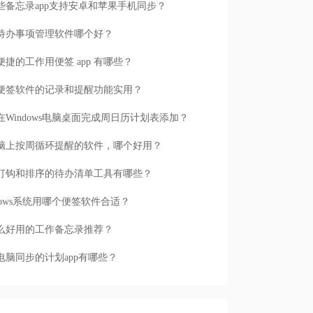
些备忘录app支持安卓和苹果手机同步？
待办事项管理软件哪个好？
便捷的工作用便签 app 有哪些？
便签软件的记录和提醒功能实用？
在Windows电脑桌面完成周日历计划表添加？
脑上按周循环提醒的软件，哪个好用？
打钩和排序的待办清单工具有哪些？
ndows系统用哪个便签软件合适？
么好用的工作备忘录推荐？
电脑同步的计划app有哪些？