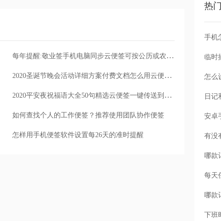
热
手机
每年提醒:敬业签手机电脑同步云便签可按公历或农历设置每年提醒事项
2020圣诞节晚会活动详细方案付费文档怎么用云便签复制
怎么
2020平安夜祝福语大全50句精选云便签一键传送到你手机
如何查找个人的工作便签？推荐使用团队协作便签
怎样用手机便签软件设置每26天的准时提醒
每天
下班