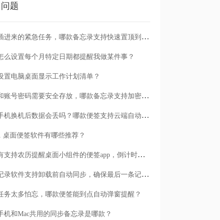
门问题
临时插进来的紧急任务，哪款备忘录支持快速置顶到清单首位？
怎么设置每个月特定日期都提醒我做某件事？
设置电脑桌面显示工作计划清单？
日记和账号密码需要安全存放，哪款备忘录支持加密保护？
安卓手机换机后数据会丢吗？哪款便签支持云端自动备份？
n11 桌面便签软件有哪些推荐？
有没有支持农历提醒桌面小组件的便签app，倒计时一目了然
哪款记录软件支持卸载前自动同步，确保最后一条记录不丢失？
任务太多怕忘，哪款便签能到点自动弹窗提醒？
手机和Mac共用的同步备忘录是哪款？