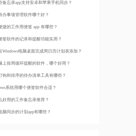
些备忘录app支持安卓和苹果手机同步？
待办事项管理软件哪个好？
便捷的工作用便签 app 有哪些？
便签软件的记录和提醒功能实用？
在Windows电脑桌面完成周日历计划表添加？
脑上按周循环提醒的软件，哪个好用？
打钩和排序的待办清单工具有哪些？
ndows系统用哪个便签软件合适？
么好用的工作备忘录推荐？
电脑同步的计划app有哪些？