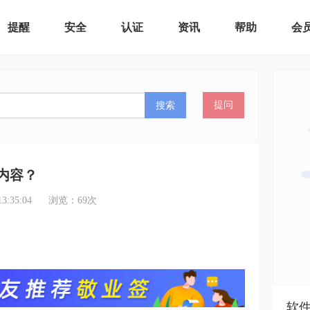
提醒
安全
认证
资讯
帮助
会
搜索
提问
内容？
:35:04
浏览：
69
次
软