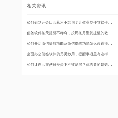
相关资讯
如何做到开会口若悬河不忘词？让敬业签便签软件帮你记住
便签软件按天提醒不稀奇，按周按月重复提醒的敬业签才好用！
如何开启微信提醒功能及微信提醒功能怎么设置提醒时间消息通知
桌面办公便签软件的另类妙用，提醒事项里有这样一则便签会更好
如何让自己在烈日炎炎下不被晒黑？你需要的是敬业签软件的提醒