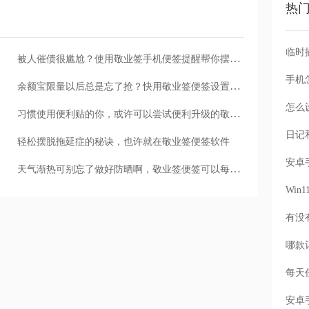
热
被人催债很尴尬？使用敬业签手机便签提醒帮你摆脱这份尴尬
手机
余额宝限量以后总是忘了抢？快用敬业签便签设置提醒吧
怎么
习惯使用便利贴的你，或许可以尝试便利升级的敬业签
轻松摆脱拖延症的秘诀，也许就在敬业签便签软件
天气渐热可别忘了做好防晒啊，敬业签便签可以每天提醒你哦
Wi
每天
安卓