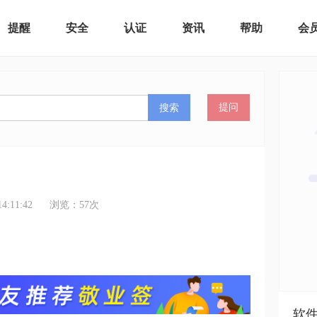
提醒
安全
认证
资讯
帮助
会
搜索
提问
:11:42
浏览：
57
次
软