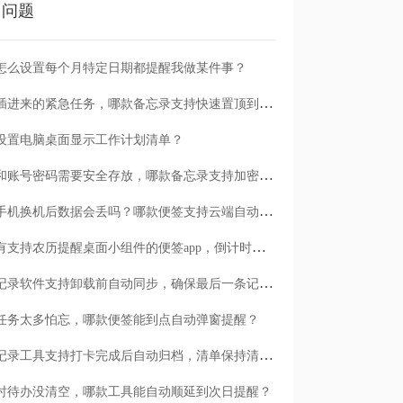
门问题
怎么设置每个月特定日期都提醒我做某件事？
临时插进来的紧急任务，哪款备忘录支持快速置顶到清单首位？
设置电脑桌面显示工作计划清单？
日记和账号密码需要安全存放，哪款备忘录支持加密保护？
安卓手机换机后数据会丢吗？哪款便签支持云端自动备份？
有没有支持农历提醒桌面小组件的便签app，倒计时一目了然
哪款记录软件支持卸载前自动同步，确保最后一条记录不丢失？
任务太多怕忘，哪款便签能到点自动弹窗提醒？
哪款记录工具支持打卡完成后自动归档，清单保持清爽？
时待办没清空，哪款工具能自动顺延到次日提醒？