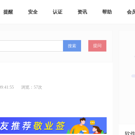
提醒
安全
认证
资讯
帮助
会
搜索
提问
:41:55
浏览：
57
次
软