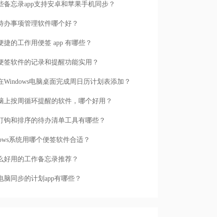
些备忘录app支持安卓和苹果手机同步？
待办事项管理软件哪个好？
便捷的工作用便签 app 有哪些？
便签软件的记录和提醒功能实用？
在Windows电脑桌面完成周日历计划表添加？
脑上按周循环提醒的软件，哪个好用？
打钩和排序的待办清单工具有哪些？
ndows系统用哪个便签软件合适？
么好用的工作备忘录推荐？
电脑同步的计划app有哪些？