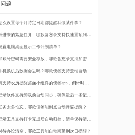
门问题
怎么设置每个月特定日期都提醒我做某件事？
临时插进来的紧急任务，哪款备忘录支持快速置顶到清单首位？
设置电脑桌面显示工作计划清单？
日记和账号密码需要安全存放，哪款备忘录支持加密保护？
安卓手机换机后数据会丢吗？哪款便签支持云端自动备份？
有没有支持农历提醒桌面小组件的便签app，倒计时一目了然
哪款记录软件支持卸载前自动同步，确保最后一条记录不丢失？
任务太多怕忘，哪款便签能到点自动弹窗提醒？
哪款记录工具支持打卡完成后自动归档，清单保持清爽？
时待办没清空，哪款工具能自动顺延到次日提醒？