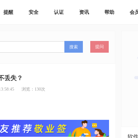
提醒
安全
认证
资讯
帮助
会
搜索
提问
不丢失？
:58:45
浏览：
130
次
软