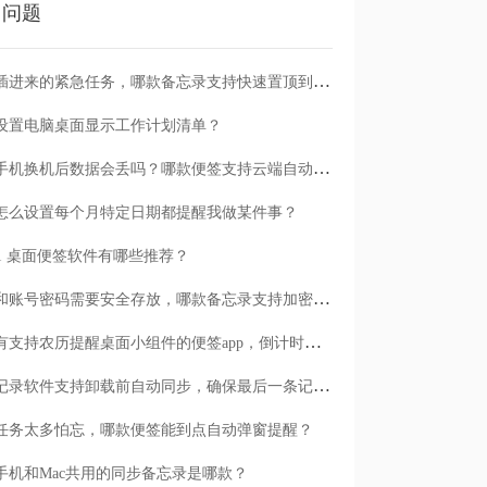
门问题
临时插进来的紧急任务，哪款备忘录支持快速置顶到清单首位？
设置电脑桌面显示工作计划清单？
安卓手机换机后数据会丢吗？哪款便签支持云端自动备份？
怎么设置每个月特定日期都提醒我做某件事？
n11 桌面便签软件有哪些推荐？
日记和账号密码需要安全存放，哪款备忘录支持加密保护？
有没有支持农历提醒桌面小组件的便签app，倒计时一目了然
哪款记录软件支持卸载前自动同步，确保最后一条记录不丢失？
任务太多怕忘，哪款便签能到点自动弹窗提醒？
手机和Mac共用的同步备忘录是哪款？