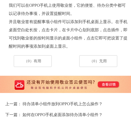
我们可以在
OPPO
手机上使用敬业签，它的便签、待办分类中都可
以记录待办事项，并设置提醒时间。
并且敬业签有提醒事项小组件可以添加到手机桌面上显示。在手机
桌面空白处长按，点击卡片，在卡片中心划到底部，点击插件，即
可找到敬业签的按时间显示的桌面小组件，点击它即可把设置了提
醒时间的事项添加到桌面上显示。
（0）有用
（0）无用
上一篇：
待办清单小组件放到OPPO手机上怎么操作？
下一篇：
如何在OPPO手机桌面添加待办清单小组件？