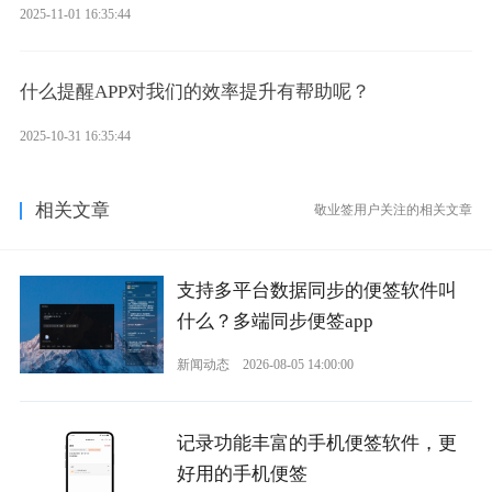
2025-11-01 16:35:44
什么提醒APP对我们的效率提升有帮助呢？
2025-10-31 16:35:44
相关文章
敬业签用户关注的相关文章
支持多平台数据同步的便签软件叫
什么？多端同步便签app
新闻动态
2026-08-05 14:00:00
记录功能丰富的手机便签软件，更
好用的手机便签