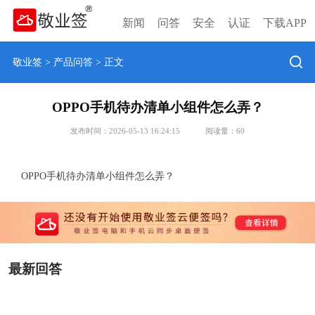
新闻
问答
安全
认证
下载APP
敬业签
>
产品问答
> 正文
OPPO手机待办清单小组件怎么弄？
发布时间：2026-05-13 16:24:15
阅读量：
60
OPPO手机待办清单小组件怎么弄？
最新回答