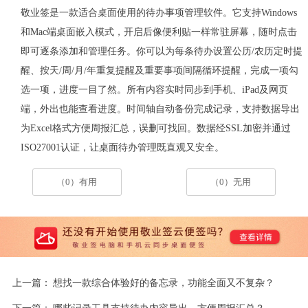
敬业签是一款适合桌面使用的待办事项管理软件。它支持
Windows
和
Mac
端桌面嵌入模式，开启后像便利贴一样常驻屏幕，随时点击
即可逐条添加和管理任务。你可以为每条待办设置公历
/
农历定时提
醒、按天
/
周
/
月
/
年重复提醒及重要事项间隔循环提醒，完成一项勾
选一项，进度一目了然。所有内容实时同步到手机、
iPad
及网页
端，外出也能查看进度。时间轴自动备份完成记录，支持数据导出
为
Excel
格式方便周报汇总，误删可找回。数据经
SSL
加密并通过
ISO27001
认证，让桌面待办管理既直观又安全。
（0）有用
（0）无用
上一篇：
想找一款综合体验好的备忘录，功能全面又不复杂？
下一篇：
哪些记录工具支持待办内容导出，方便周报汇总？