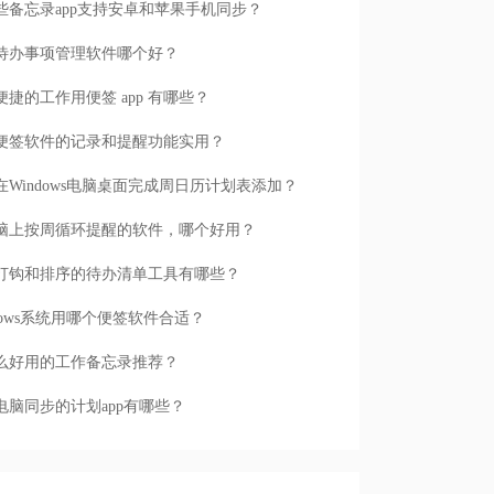
些备忘录app支持安卓和苹果手机同步？
待办事项管理软件哪个好？
便捷的工作用便签 app 有哪些？
便签软件的记录和提醒功能实用？
在Windows电脑桌面完成周日历计划表添加？
脑上按周循环提醒的软件，哪个好用？
打钩和排序的待办清单工具有哪些？
ndows系统用哪个便签软件合适？
么好用的工作备忘录推荐？
电脑同步的计划app有哪些？