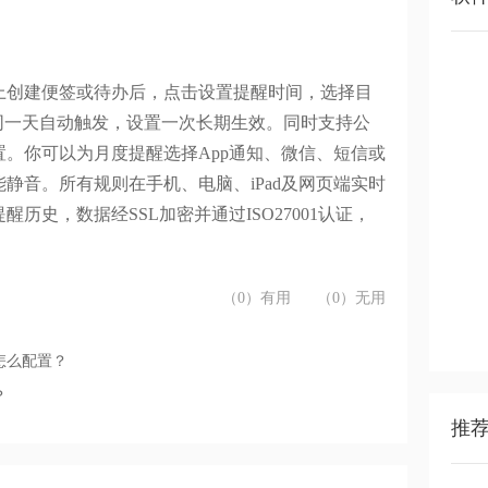
上创建便签或待办后，点击设置提醒时间，选择目
同一天自动触发，设置一次长期生效。同时支持公
置。你可以为月度提醒选择
App
通知、微信、短信或
能静音。所有规则在手机、电脑、
iPad
及网页端实时
提醒历史，数据经
SSL
加密并通过
ISO27001
认证，
（0）有用
（0）无用
怎么配置？
？
推