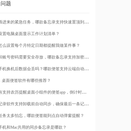
门问题
临时插进来的紧急任务，哪款备忘录支持快速置顶到清单首位？
设置电脑桌面显示工作计划清单？
怎么设置每个月特定日期都提醒我做某件事？
日记和账号密码需要安全存放，哪款备忘录支持加密保护？
安卓手机换机后数据会丢吗？哪款便签支持云端自动备份？
n11 桌面便签软件有哪些推荐？
有没有支持农历提醒桌面小组件的便签app，倒计时一目了然
哪款记录软件支持卸载前自动同步，确保最后一条记录不丢失？
任务太多怕忘，哪款便签能到点自动弹窗提醒？
手机和Mac共用的同步备忘录是哪款？