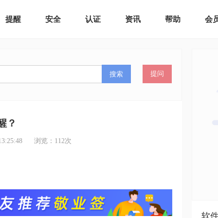
提醒
安全
认证
资讯
帮助
会
搜索
提问
醒？
:25:48
浏览：
112
次
软