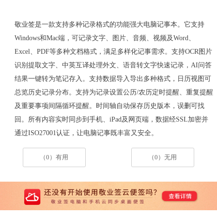
敬业签是一款支持多种记录格式的功能强大电脑记事本。它支持
Windows
和
Mac
端，可记录文字、图片、音频、视频及
Word
、
Excel
、
PDF
等多种文档格式，满足多样化记事需求。支持
OCR
图片
识别提取文字、中英互译处理外文、语音转文字快速记录，
AI
问答
结果一键转为笔记存入。支持数据导入导出多种格式，日历视图可
总览历史记录分布。支持为记录设置公历
/
农历定时提醒、重复提醒
及重要事项间隔循环提醒。时间轴自动保存历史版本，误删可找
回。所有内容实时同步到手机、
iPad
及网页端，数据经
SSL
加密并
通过
ISO27001
认证，让电脑记事既丰富又安全。
（0）有用
（0）无用