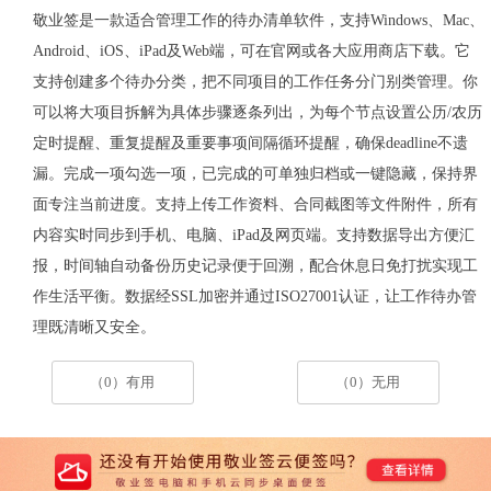
敬业签是一款适合管理工作的待办清单软件，支持
Windows
、
Mac
、
Android
、
iOS
、
iPad
及
Web
端，可在官网或各大应用商店下载。它
支持创建多个待办分类，把不同项目的工作任务分门别类管理。你
可以将大项目拆解为具体步骤逐条列出，为每个节点设置公历
/
农历
定时提醒、重复提醒及重要事项间隔循环提醒，确保
deadline
不遗
漏。完成一项勾选一项，已完成的可单独归档或一键隐藏，保持界
面专注当前进度。支持上传工作资料、合同截图等文件附件，所有
内容实时同步到手机、电脑、
iPad
及网页端。支持数据导出方便汇
报，时间轴自动备份历史记录便于回溯，配合休息日免打扰实现工
作生活平衡。数据经
SSL
加密并通过
ISO27001
认证，让工作待办管
理既清晰又安全。
（0）有用
（0）无用